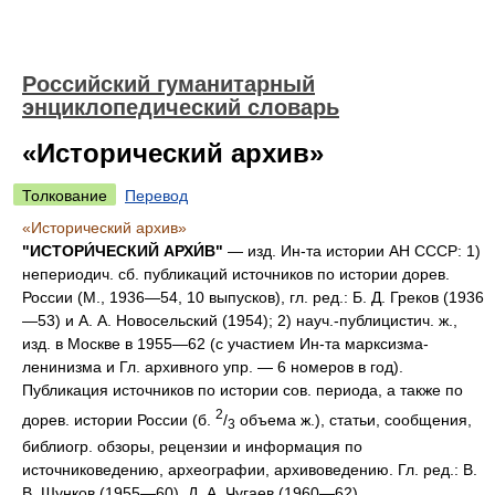
Российский гуманитарный
энциклопедический словарь
«Исторический архив»
Толкование
Перевод
«Исторический архив»
"ИСТОРИ́ЧЕСКИЙ АРХИ́В"
— изд. Ин-та истории АН СССР: 1)
непериодич. сб. публикаций источников по истории дорев.
России (М., 1936—54, 10 выпусков), гл. ред.: Б. Д. Греков (1936
—53) и А. А. Новосельский (1954); 2) науч.-публицистич. ж.,
изд. в Москве в 1955—62 (с участием Ин-та марксизма-
ленинизма и Гл. архивного упр. — 6 номеров в год).
Публикация источников по истории сов. периода, а также по
2
дорев. истории России (б.
/
объема ж.), статьи, сообщения,
3
библиогр. обзоры, рецензии и информация по
источниковедению, археографии, архивоведению. Гл. ред.: В.
В. Шунков (1955—60), Д. А. Чугаев (1960—62).